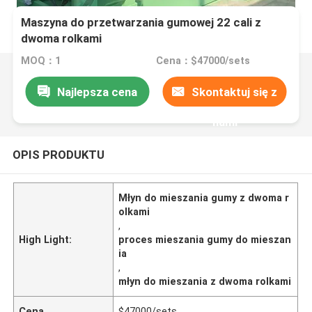
Maszyna do przetwarzania gumowej 22 cali z
dwoma rolkami
MOQ：1
Cena：$47000/sets
Najlepsza cena
Skontaktuj się z
nami
OPIS PRODUKTU
Młyn do mieszania gumy z dwoma r
olkami
,
High Light:
proces mieszania gumy do mieszan
ia
,
młyn do mieszania z dwoma rolkami
Cena
$47000/sets