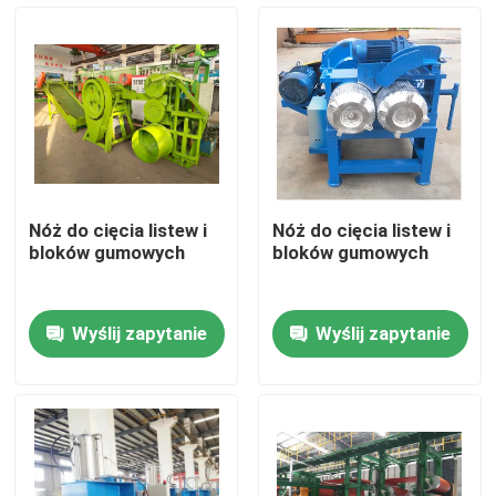
O nas
Wycieczka po fabryce
Kontrola jakości
Nóż do cięcia listew i
Nóż do cięcia listew i
bloków gumowych
bloków gumowych
Skontaktuj się z nami
Wyślij zapytanie
Wyślij zapytanie
Aktualności
Poprosić o wycenę
Maszyna do obróbki gumy