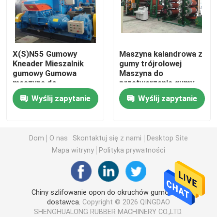
Maszyna do mieszania gumy
X(S)N55 Gumowy
Maszyna kalandrowa z
Linia do produkcji proszku gumowego
Kneader Mieszalnik
gumy trójrolowej
gumowy Gumowa
Maszyna do
maszyna do
przetwarzania gumy
Maszyna do ugniatania gumy
przetwarzania
Przesyłowy pasek
Wyślij zapytanie
Wyślij zapytanie
gumowego Mieszalnik
przenośny Linia
gumowy
produkcyjna
Gumowy mikser Banbury
Dom
O nas
Skontaktuj się z nami
Desktop Site
prasa do wulkanizacji gumy
Mapa witryny
Polityka prywatności
Linia arkuszy gumy z odzysku
Chiny szlifowanie opon do okruchów gumowych
dostawca.
Copyright © 2026 QINGDAO
Linia do recyklingu tworzyw sztucznych
SHENGHUALONG RUBBER MACHINERY CO.,LTD.