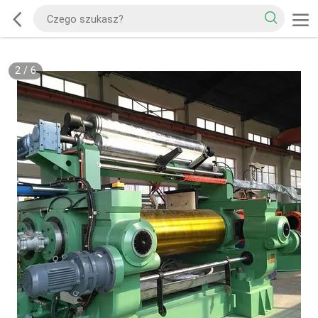
2
/
6