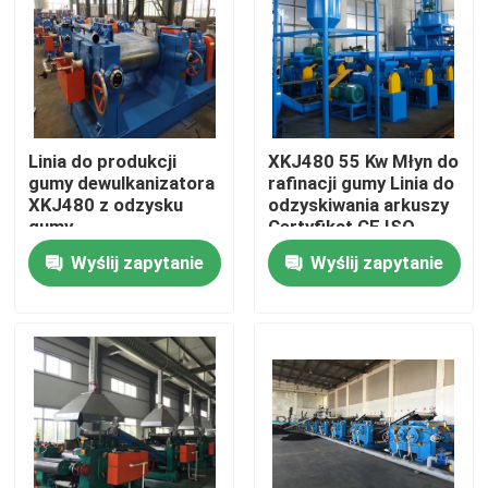
O nas
Wycieczka po fabryce
Linia do produkcji
XKJ480 55 Kw Młyn do
gumy dewulkanizatora
rafinacji gumy Linia do
Kontrola jakości
XKJ480 z odzysku
odzyskiwania arkuszy
gumy
Certyfikat CE ISO
Wyślij zapytanie
Wyślij zapytanie
Skontaktuj się z nami
Aktualności
Poprosić o wycenę
Maszyna do obróbki gumy