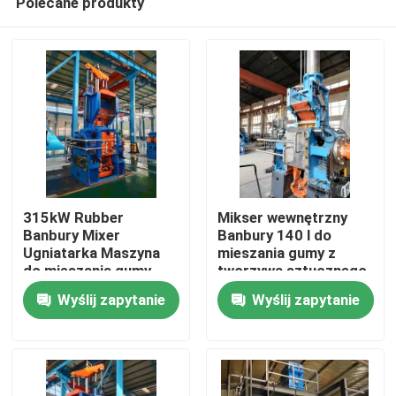
Polecane produkty
315kW Rubber
Mikser wewnętrzny
Banbury Mixer
Banbury 140 l do
Ugniatarka Maszyna
mieszania gumy z
do mieszania gumy
tworzywa sztucznego
Dom
Zatwierdzenie ISO
Wyślij zapytanie
Wyślij zapytanie
Produkty
Filmy