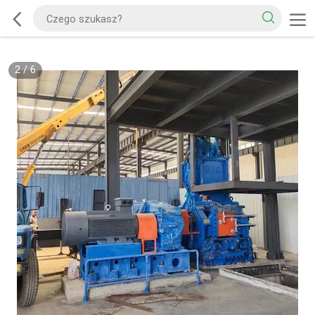
2
/
6