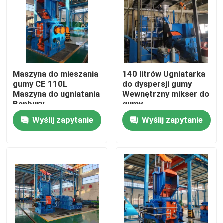
O nas
Wycieczka po fabryce
Maszyna do mieszania
140 litrów Ugniatarka
gumy CE 110L
do dyspersji gumy
Kontrola jakości
Maszyna do ugniatania
Wewnętrzny mikser do
Banbury
gumy
Wyślij zapytanie
Wyślij zapytanie
Skontaktuj się z nami
Aktualności
Poprosić o wycenę
Maszyna do obróbki gumy